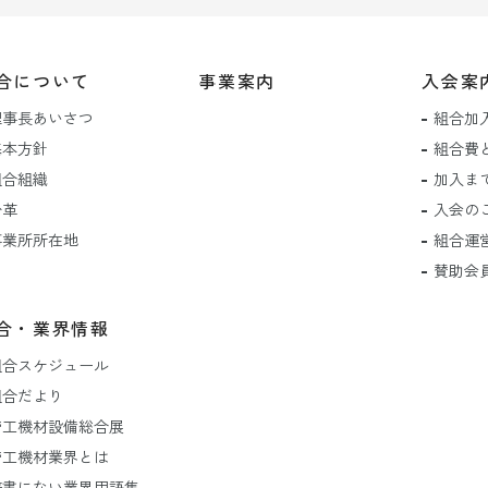
合について
事業案内
入会案
理事長あいさつ
組合加
基本方針
組合費
組合組織
加入ま
沿革
入会の
事業所所在地
組合運
賛助会
合・業界情報
組合スケジュール
組合だより
管工機材設備総合展
管工機材業界とは
辞書にない業界用語集