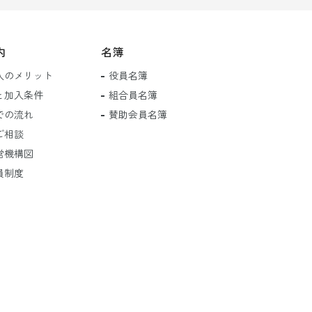
内
名簿
入のメリット
役員名簿
と加入条件
組合員名簿
での流れ
賛助会員名簿
ご相談
営機構図
員制度