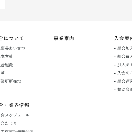
合について
事業案内
入会案
理事長あいさつ
組合加
基本方針
組合費
組合組織
加入ま
沿革
入会の
事業所所在地
組合運
賛助会
合・業界情報
組合スケジュール
組合だより
管工機材設備総合展