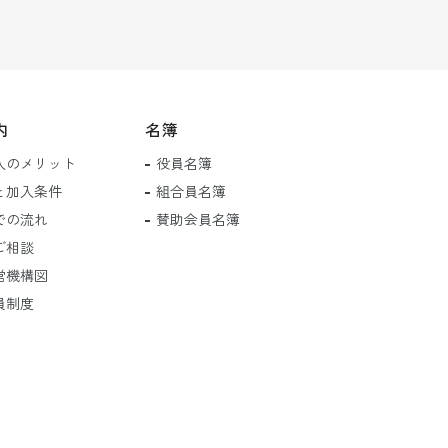
内
名簿
入のメリット
役員名簿
と加入条件
組合員名簿
での流れ
賛助会員名簿
ご相談
営機構図
員制度