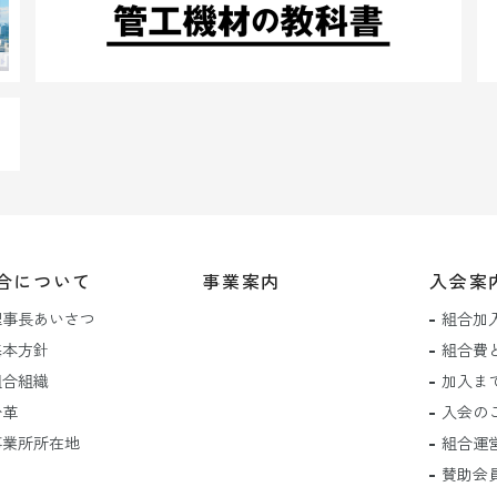
合について
事業案内
入会案
理事長あいさつ
組合加
基本方針
組合費
組合組織
加入ま
沿革
入会の
事業所所在地
組合運
賛助会