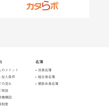
内
名簿
入のメリット
役員名簿
と加入条件
組合員名簿
での流れ
賛助会員名簿
ご相談
営機構図
員制度