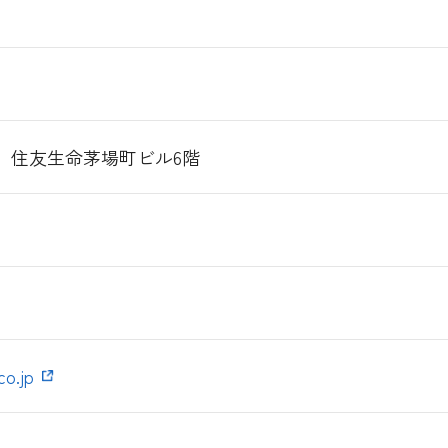
 住友生命茅場町ビル6階
o.jp