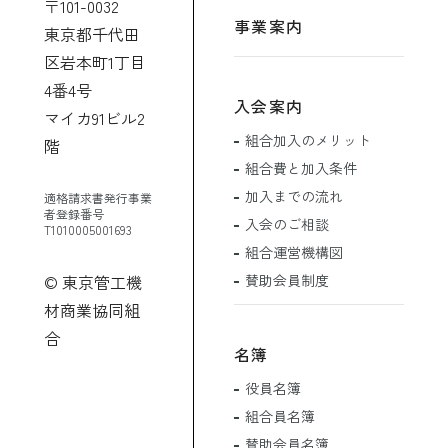
〒101-0032
事業案内
東京都千代田
区岩本町1丁目
4番4号
入会案内
マイカ91ビル2
組合加入のメリット
階
組合費と加入条件
加入までの流れ
適格請求書発行事業
者登録番号
入会のご相談
T1010005001693
組合運営機構図
賛助会員制度
© 東京管工機
材商業協同組
合
名簿
役員名簿
組合員名簿
賛助会員名簿