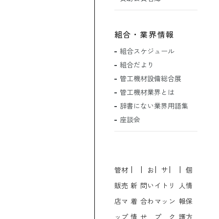
組合・業界情報
組合スケジュール
組合だより
管工機材設備総合展
管工機材業界とは
辞書にない業界用語集
座談会
管材
お
サ
個
販売
新
問い
イト
リ
人情
店マ
着
合わ
マッ
ン
報保
ップ
情
せ
プ
ク
護方