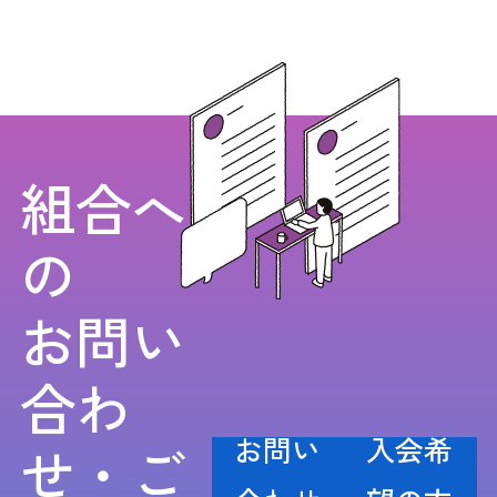
組合へ
の
お問い
合わ
お問い
入会希
せ・ご