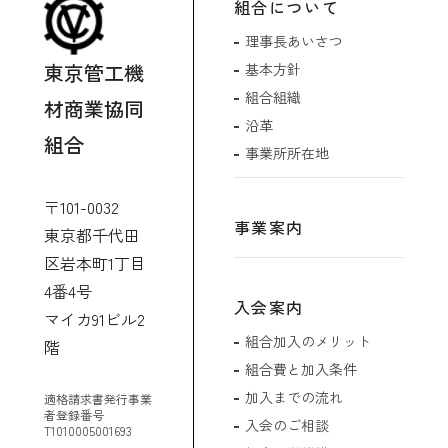
組合について
理事長あいさつ
東京管工機
基本方針
組合組織
材商業協同
沿革
組合
事業所所在地
〒101-0032
事業案内
東京都千代田
区岩本町1丁目
4番4号
入会案内
マイカ91ビル2
組合加入のメリット
階
組合費と加入条件
加入までの流れ
適格請求書発行事業
者登録番号
入会のご相談
T1010005001693