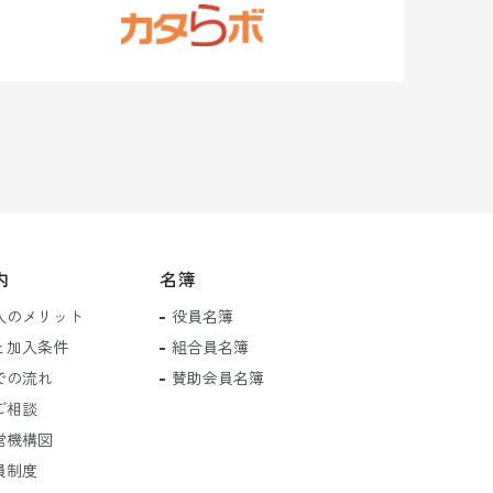
内
名簿
入のメリット
役員名簿
と加入条件
組合員名簿
での流れ
賛助会員名簿
ご相談
営機構図
員制度