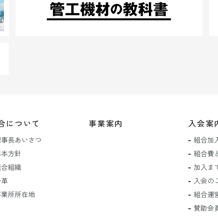
合について
事業案内
入会案
理事長あいさつ
組合加
基本方針
組合費
組合組織
加入ま
沿革
入会の
事業所所在地
組合運
賛助会