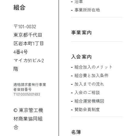
沿革
組合
事業所所在地
〒101-0032
事業案内
東京都千代田
区岩本町1丁目
4番4号
入会案内
マイカ91ビル2
組合加入のメリット
階
組合費と加入条件
加入までの流れ
適格請求書発行事業
者登録番号
入会のご相談
T1010005001693
組合運営機構図
賛助会員制度
© 東京管工機
材商業協同組
合
名簿