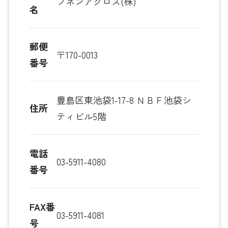
フネンアクロス(株)
名
郵便
〒170-0013
番号
豊島区東池袋1-17-8 ＮＢＦ池袋シ
住所
ティビル5階
電話
03-5911-4080
番号
FAX番
03-5911-4081
号