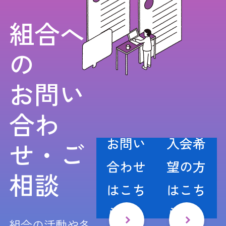
組合へ
の
お問い
合わ
お問い
入会希
せ・ご
合わせ
望の方
相談
はこち
はこち
ら
ら
組合の活動や各