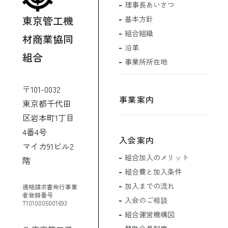
理事長あいさつ
東京管工機
基本方針
組合組織
材商業協同
沿革
組合
事業所所在地
〒101-0032
事業案内
東京都千代田
区岩本町1丁目
4番4号
入会案内
マイカ91ビル2
組合加入のメリット
階
組合費と加入条件
加入までの流れ
適格請求書発行事業
者登録番号
入会のご相談
T1010005001693
組合運営機構図