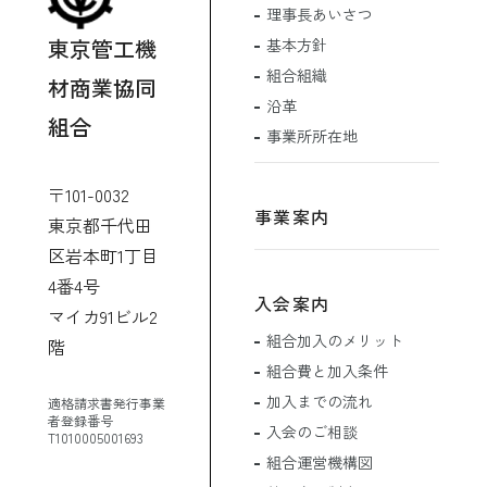
理事長あいさつ
東京管工機
基本方針
組合組織
材商業協同
沿革
組合
事業所所在地
〒101-0032
事業案内
東京都千代田
区岩本町1丁目
4番4号
入会案内
マイカ91ビル2
組合加入のメリット
階
組合費と加入条件
加入までの流れ
適格請求書発行事業
者登録番号
入会のご相談
T1010005001693
組合運営機構図