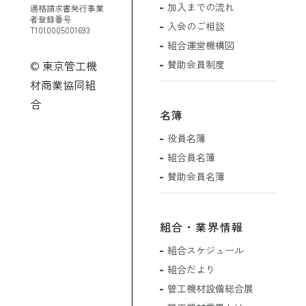
加入までの流れ
適格請求書発行事業
者登録番号
入会のご相談
T1010005001693
組合運営機構図
賛助会員制度
© 東京管工機
材商業協同組
合
名簿
役員名簿
組合員名簿
賛助会員名簿
組合・業界情報
組合スケジュール
組合だより
管工機材設備総合展