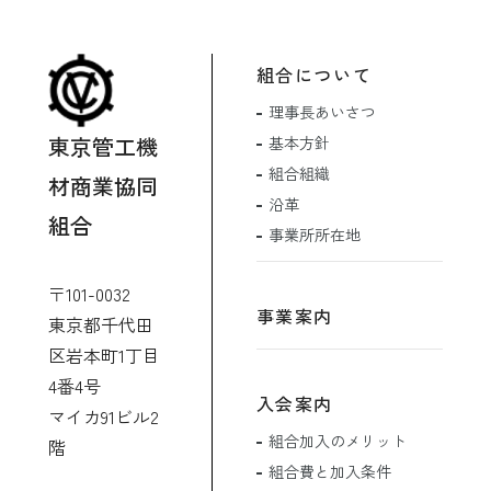
組合について
理事長あいさつ
東京管工機
基本方針
組合組織
材商業協同
沿革
組合
事業所所在地
〒101-0032
事業案内
東京都千代田
区岩本町1丁目
4番4号
入会案内
マイカ91ビル2
組合加入のメリット
階
組合費と加入条件