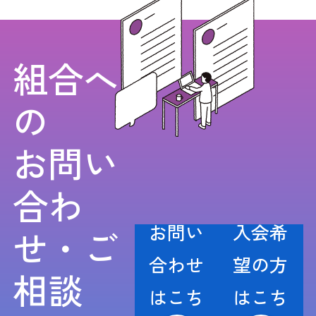
組合へ
の
お問い
合わ
お問い
入会希
せ・ご
合わせ
望の方
相談
はこち
はこち