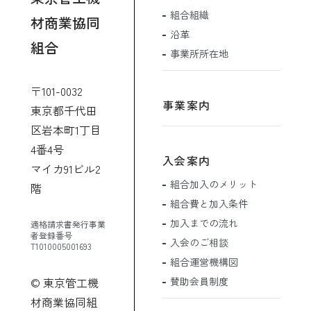
組合組織
材商業協同
沿革
組合
事業所所在地
〒101-0032
事業案内
東京都千代田
区岩本町1丁目
4番4号
入会案内
マイカ91ビル2
組合加入のメリット
階
組合費と加入条件
加入までの流れ
適格請求書発行事業
者登録番号
入会のご相談
T1010005001693
組合運営機構図
賛助会員制度
© 東京管工機
材商業協同組