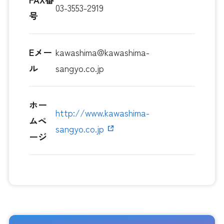
03-3553-2919
号
Eメー
kawashima@kawashima-
ル
sangyo.co.jp
ホー
http://www.kawashima-
ムペ
sangyo.co.jp
ージ