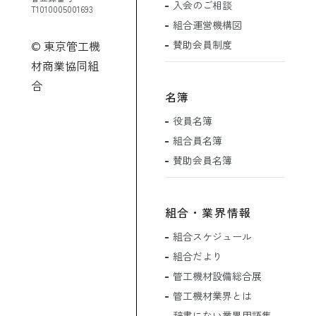
入会のご相談
T1010005001693
組合運営機構図
賛助会員制度
© 東京管工機
材商業協同組
合
名簿
役員名簿
組合員名簿
賛助会員名簿
組合・業界情報
組合スケジュール
組合だより
管工機材設備総合展
管工機材業界とは
辞書にない業界用語集