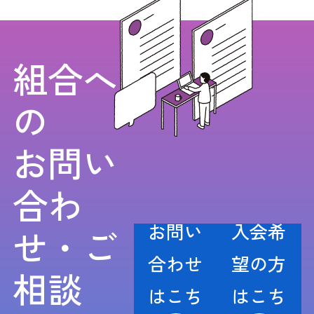
組合へ
の
お問い
合わ
お問い
入会希
せ・ご
合わせ
望の方
相談
はこち
はこち