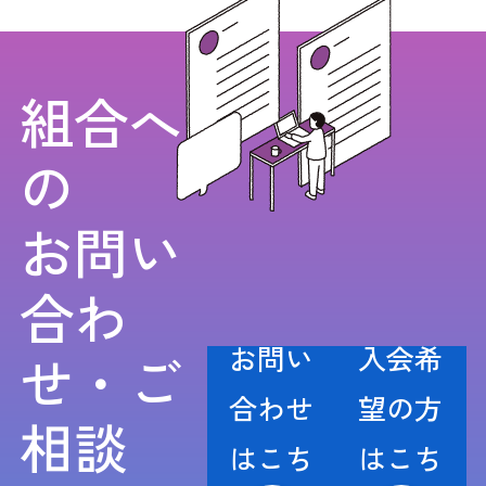
組合へ
の
お問い
合わ
お問い
入会希
せ・ご
合わせ
望の方
相談
はこち
はこち