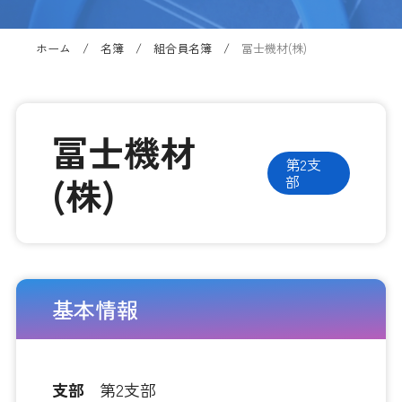
ホーム
名簿
組合員名簿
冨士機材(株)
冨士機材
第2支
(株)
部
基本情報
支部
第2支部