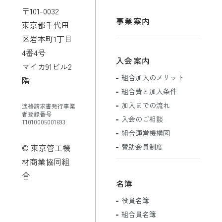
〒101-0032
事業案内
東京都千代田
区岩本町1丁目
4番4号
入会案内
マイカ91ビル2
組合加入のメリット
階
組合費と加入条件
加入までの流れ
適格請求書発行事業
者登録番号
入会のご相談
T1010005001693
組合運営機構図
賛助会員制度
© 東京管工機
材商業協同組
合
名簿
役員名簿
組合員名簿