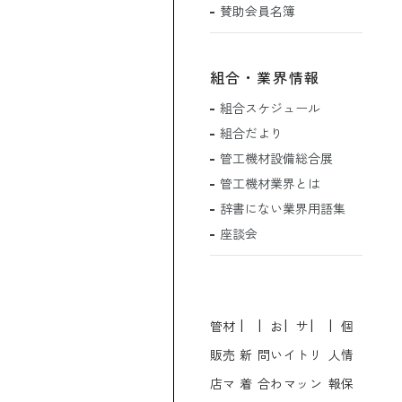
賛助会員名簿
組合・業界情報
組合スケジュール
組合だより
管工機材設備総合展
管工機材業界とは
辞書にない業界用語集
座談会
管材
お
サ
個
販売
新
問い
イト
リ
人情
店マ
着
合わ
マッ
ン
報保