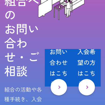
組合へ
の
お問い
合わ
お問い
入会希
せ・ご
合わせ
望の方
相談
はこち
はこち
ら
ら
組合の活動や各
種手続き、入会