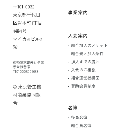
〒101-0032
事業案内
東京都千代田
区岩本町1丁目
4番4号
入会案内
マイカ91ビル2
組合加入のメリット
階
組合費と加入条件
加入までの流れ
適格請求書発行事業
者登録番号
入会のご相談
T1010005001693
組合運営機構図
賛助会員制度
© 東京管工機
材商業協同組
合
名簿
役員名簿
組合員名簿