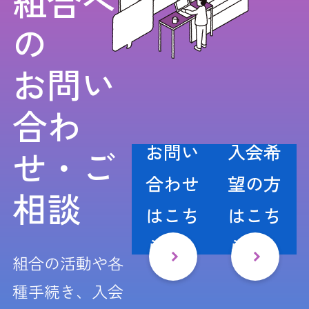
組合へ
の
お問い
合わ
お問い
入会希
せ・ご
合わせ
望の方
相談
はこち
はこち
ら
ら
組合の活動や各
種手続き、入会