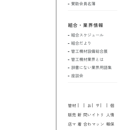
賛助会員名簿
組合・業界情報
組合スケジュール
組合だより
管工機材設備総合展
管工機材業界とは
辞書にない業界用語集
座談会
管材
お
サ
個
販売
新
問い
イト
リ
人情
店マ
着
合わ
マッ
ン
報保