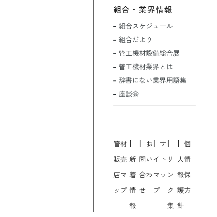
組合・業界情報
組合スケジュール
組合だより
管工機材設備総合展
管工機材業界とは
辞書にない業界用語集
座談会
管材
お
サ
個
販売
新
問い
イト
リ
人情
店マ
着
合わ
マッ
ン
報保
ップ
情
せ
プ
ク
護方
報
集
針