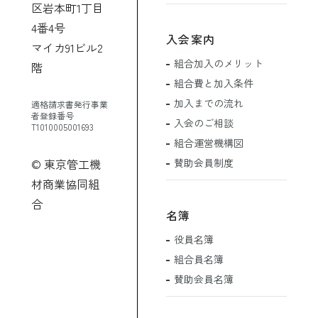
区岩本町1丁目
4番4号
入会案内
マイカ91ビル2
組合加入のメリット
階
組合費と加入条件
加入までの流れ
適格請求書発行事業
者登録番号
入会のご相談
T1010005001693
組合運営機構図
賛助会員制度
© 東京管工機
材商業協同組
合
名簿
役員名簿
組合員名簿
賛助会員名簿