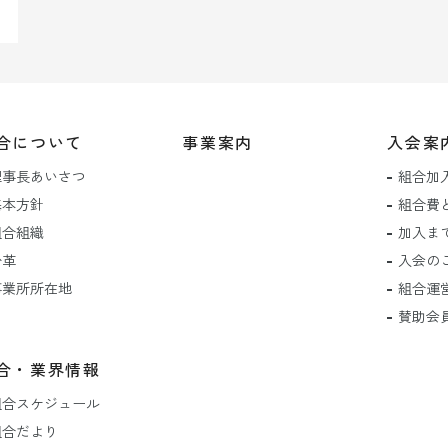
合について
事業案内
入会案
理事長あいさつ
組合加
基本方針
組合費
組合組織
加入ま
沿革
入会の
事業所所在地
組合運
賛助会
合・業界情報
組合スケジュール
組合だより