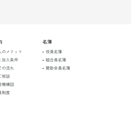
内
名簿
入のメリット
役員名簿
と加入条件
組合員名簿
での流れ
賛助会員名簿
ご相談
営機構図
員制度