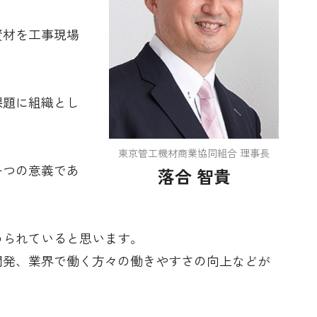
資材を工事現場
課題に組織とし
東京管工機材商業協同組合 理事長
一つの意義であ
落合 智貴
められていると思います。
開発、業界で働く方々の働きやすさの向上などが