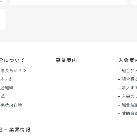
合について
事業案内
入会案
理事長あいさつ
組合加
基本方針
組合費
組合組織
加入ま
沿革
入会の
事業所所在地
組合運
賛助会
合・業界情報