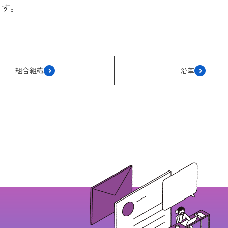
ます。
組合組織
沿革