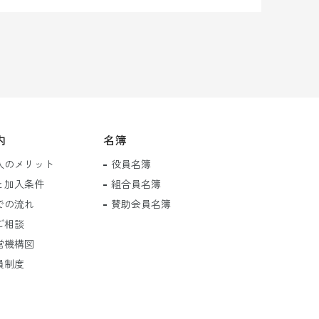
内
名簿
入のメリット
役員名簿
と加入条件
組合員名簿
での流れ
賛助会員名簿
ご相談
営機構図
員制度