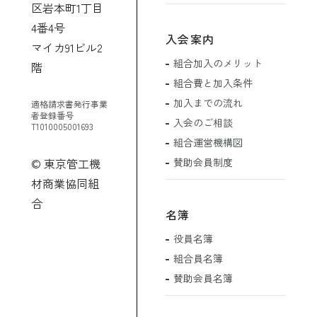
区岩本町1丁目
4番4号
入会案内
マイカ91ビル2
組合加入のメリット
階
組合費と加入条件
加入までの流れ
適格請求書発行事業
者登録番号
入会のご相談
T1010005001693
組合運営機構図
賛助会員制度
© 東京管工機
材商業協同組
合
名簿
役員名簿
組合員名簿
賛助会員名簿