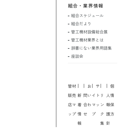
組合・業界情報
組合スケジュール
組合だより
管工機材設備総合展
管工機材業界とは
辞書にない業界用語集
座談会
管材
お
サ
個
販売
新
問い
イト
リ
人情
店マ
着
合わ
マッ
ン
報保
ップ
情
せ
プ
ク
護方
報
集
針